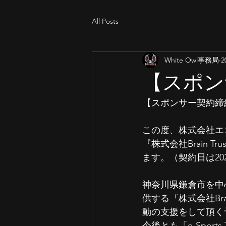
All Posts
White Owl事務局
2
【スポン
【スポンサー契約締結
この度、株式会社エコリオ
『株式会社Brain T
ます。（契約日は202
神奈川県鎌倉市を中
供する『株式会社Brain
動の支援をして頂く
今後とも「e-Sports 