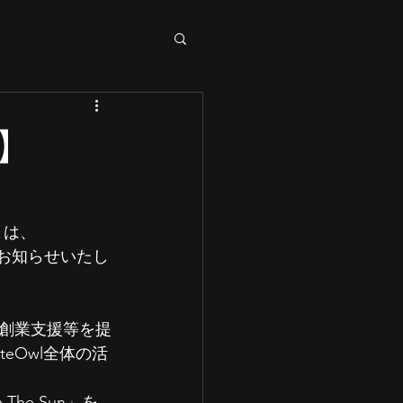
】
』は、
とをお知らせいたし
創業支援等を提
iteOwl全体の活
 The Sun」を